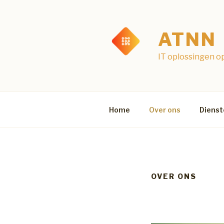
Naar
de
inhoud
ATNN
springen
IT oplossingen o
Home
Over ons
Dienst
OVER ONS