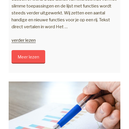
slimme toepassingen en de lijst met functies wordt
steeds verder uitgewerkt. Wij zetten een aantal
handige en nieuwe functies voor je op een rij. Tekst
direct vertalen in word Het …
“Tips
verder lezen
voor
werken
Meer lezen
met
Office
365”