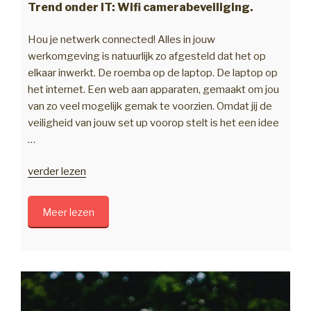
Trend onder IT: Wifi camerabeveiliging.
Hou je netwerk connected! Alles in jouw
werkomgeving is natuurlijk zo afgesteld dat het op
elkaar inwerkt. De roemba op de laptop. De laptop op
het internet. Een web aan apparaten, gemaakt om jou
van zo veel mogelijk gemak te voorzien. Omdat jij de
veiligheid van jouw set up voorop stelt is het een idee
…
“Trend
verder lezen
onder
IT:
Meer lezen
Wifi
camerabeveiliging.”