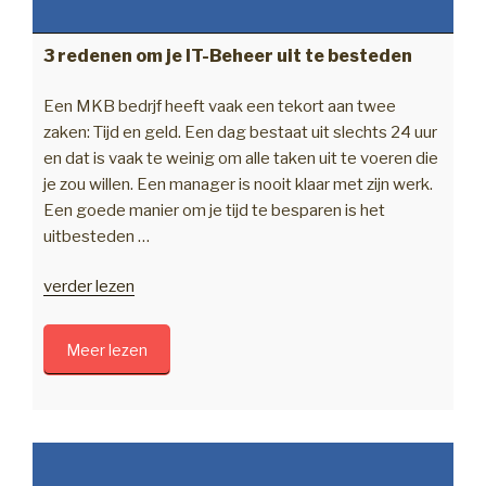
3 redenen om je IT-Beheer uit te besteden
Een MKB bedrjf heeft vaak een tekort aan twee
zaken: Tijd en geld. Een dag bestaat uit slechts 24 uur
en dat is vaak te weinig om alle taken uit te voeren die
je zou willen. Een manager is nooit klaar met zijn werk.
Een goede manier om je tijd te besparen is het
uitbesteden …
“3
verder lezen
redenen
om
Meer lezen
je
IT-
Beheer
uit
te